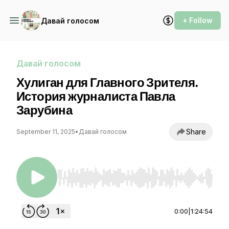
+ Follow
Давай голосом
Давай голосом
Хулиган для Главного Зрителя.
История журналиста Павла
Зарубина
Share
September 11, 2025
•
Давай голосом
Use Left/Right to seek, Home/End to jump to st
0:00
|
1:24:54