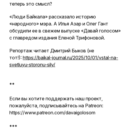
теперь это смысл?
«Люди Байкала» рассказало историю
«народного» мэра. А Илья Азар и Олег Гант
обсудили ее в свежем выпуске «Давай голосом»
с главредом издания Еленой Трифоновой.
Репортаж читает Дмитрий Быков (не
тот!):
https://baikal-journal.ru/2025/10/01/vstal-na-
svetluyu-storonu-sily/
**
Если вы хотите поддержать наш проект,
пожалуйста, подписывайтесь на Patreon:
https://www.patreon.com/davaigolosom
***