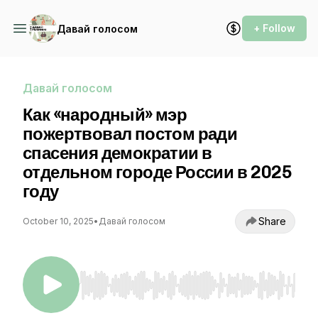
+ Follow
Давай голосом
Давай голосом
Как «народный» мэр
пожертвовал постом ради
спасения демократии в
отдельном городе России в 2025
году
Share
October 10, 2025
•
Давай голосом
Use Left/Right to seek, Home/End to jump to st