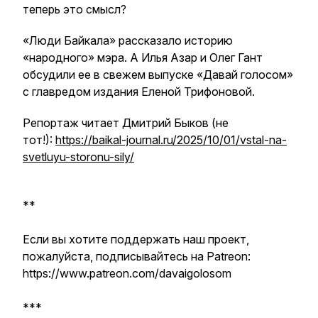
теперь это смысл?
«Люди Байкала» рассказало историю
«народного» мэра. А Илья Азар и Олег Гант
обсудили ее в свежем выпуске «Давай голосом»
с главредом издания Еленой Трифоновой.
Репортаж читает Дмитрий Быков (не
тот!):
https://baikal-journal.ru/2025/10/01/vstal-na-
svetluyu-storonu-sily/
**
Если вы хотите поддержать наш проект,
пожалуйста, подписывайтесь на Patreon:
https://www.patreon.com/davaigolosom
***