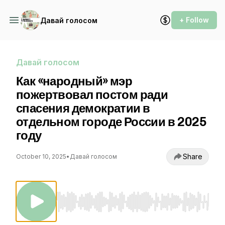
+ Follow
Давай голосом
Давай голосом
Как «народный» мэр
пожертвовал постом ради
спасения демократии в
отдельном городе России в 2025
году
Share
October 10, 2025
•
Давай голосом
Use Left/Right to seek, Home/End to jump to st