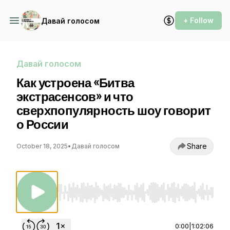
+ Follow
Давай голосом
Давай голосом
Как устроена «Битва
экстрасенсов» и что
сверхпопулярность шоу говорит
о России
Share
October 18, 2025
•
Давай голосом
Use Left/Right to seek, Home/End to jump to st
0:00
|
1:02:06