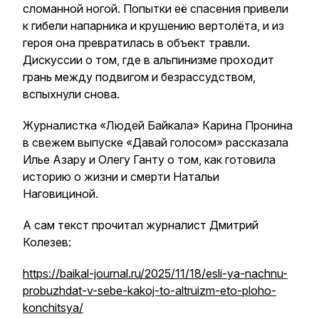
сломанной ногой. Попытки её спасения привели
к гибели напарника и крушению вертолёта, и из
героя она превратилась в объект травли.
Дискуссии о том, где в альпинизме проходит
грань между подвигом и безрассудством,
вспыхнули снова.
Журналистка «Людей Байкала» Карина Пронина
в свежем выпуске «Давай голосом» рассказала
Илье Азару и Олегу Ганту о том, как готовила
историю о жизни и смерти Натальи
Наговициной.
А сам текст прочитал журналист Дмитрий
Колезев:
https://baikal-journal.ru/2025/11/18/esli-ya-nachnu-
probuzhdat-v-sebe-kakoj-to-altruizm-eto-ploho-
konchitsya/