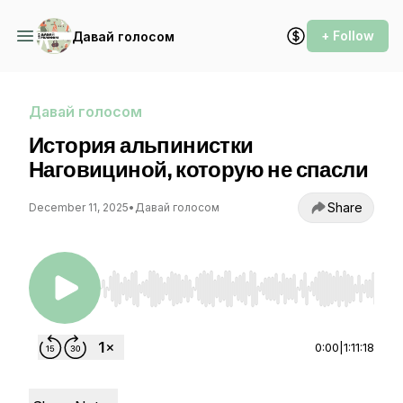
+ Follow
Давай голосом
Давай голосом
История альпинистки
Наговициной, которую не спасли
Share
December 11, 2025
•
Давай голосом
Use Left/Right to seek, Home/End to jump to st
0:00
|
1:11:18