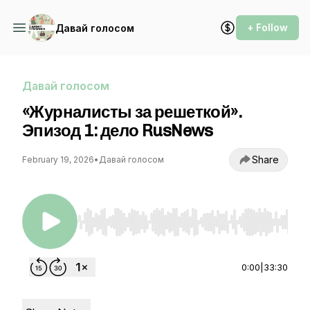
+ Follow
Давай голосом
Давай голосом
«Журналисты за решеткой».
Эпизод 1: дело RusNews
Share
February 19, 2026
•
Давай голосом
Use Left/Right to seek, Home/End to jump to st
0:00
|
33:30