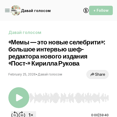
+ Follow
Давай голосом
Давай голосом
«Мемы — это новые селебрити»:
большое интервью шеф-
редактора нового издания
«Пост-» Кирилла Рукова
Share
February 25, 2026
•
Давай голосом
Use Left/Right to seek, Home/End to jump to st
0:00
|
59:40