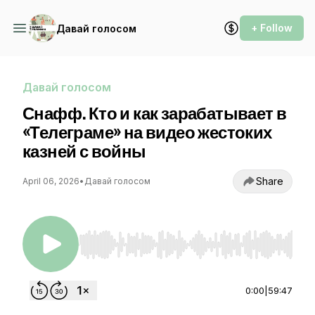
+ Follow
Давай голосом
Давай голосом
Снафф. Кто и как зарабатывает в
«Телеграме» на видео жестоких
казней с войны
Share
April 06, 2026
•
Давай голосом
Use Left/Right to seek, Home/End to jump to st
0:00
|
59:47