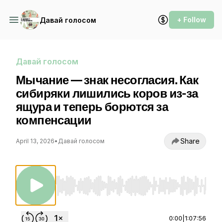
+ Follow
Давай голосом
Давай голосом
Мычание — знак несогласия. Как
сибиряки лишились коров из-за
ящура и теперь борются за
компенсации
Share
April 13, 2026
•
Давай голосом
Use Left/Right to seek, Home/End to jump to st
0:00
|
1:07:56