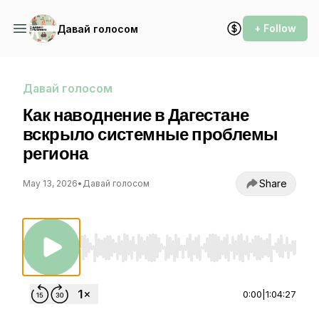
+ Follow
Давай голосом
Давай голосом
Как наводнение в Дагестане
вскрыло системные проблемы
региона
Share
May 13, 2026
•
Давай голосом
Use Left/Right to seek, Home/End to jump to st
0:00
|
1:04:27