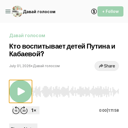
+ Follow
Давай голосом
Давай голосом
Кто воспитывает детей Путина и
Кабаевой?
Share
July 01, 2026
•
Давай голосом
Use Left/Right to seek, Home/End to jump to st
0:00
|
1:11:58