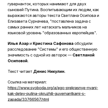
гувернанток, которых нанимают для двух
сыновей Путина. Воспитывающим их людям, как
выражаются авторы текста Светлана Осипова и
Елизавета Сурначева, "поставлена задача с
самых ранних лет натаскать мальчиков на
языковой уровень "образованных европейцев".
Илья Азар
и
Кристина Сафонова
обсудили
расследование "Системы" и его общественную
значимость с одной из авторок —
Светланой
Осиповой
.
Текст читает
Денис Никулин
.
Ссылка на материал:
https://www.svoboda.org/a/ego-prekrasnye-nyani-
kak-detey-putina-okruzhili-guvernantkami-s-
zapada/33766567.html